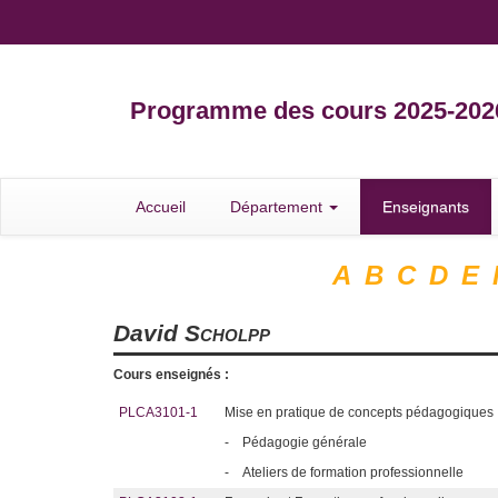
Programme des cours 2025-202
Accueil
Département
Enseignants
A
B
C
D
E
David
Scholpp
Cours enseignés :
PLCA3101-1
Mise en pratique de concepts pédagogiques
-
Pédagogie générale
-
Ateliers de formation professionnelle