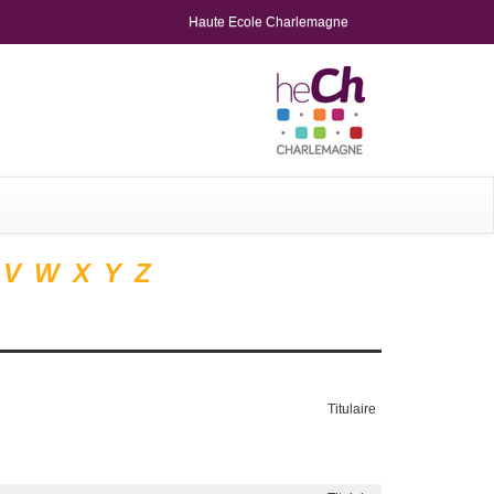
Haute Ecole Charlemagne
V
W
X
Y
Z
Titulaire