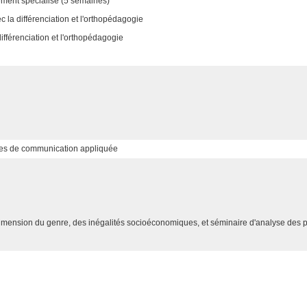
nement spécialisé (5 semaines)
 la différenciation et l'orthopédagogie
fférenciation et l'orthopédagogie
ues de communication appliquée
a dimension du genre, des inégalités socioéconomiques, et séminaire d'analyse des 