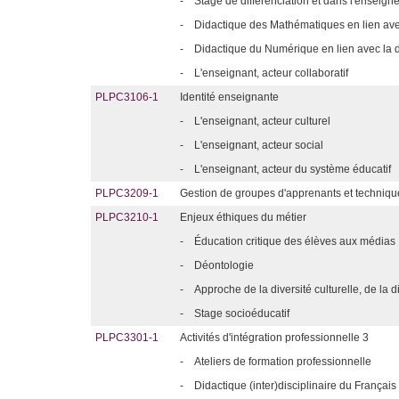
-
Stage de différenciation et dans l'enseig
-
Didactique des Mathématiques en lien avec
-
Didactique du Numérique en lien avec la di
-
L'enseignant, acteur collaboratif
PLPC3106-1
Identité enseignante
-
L'enseignant, acteur culturel
-
L'enseignant, acteur social
-
L'enseignant, acteur du système éducatif
PLPC3209-1
Gestion de groupes d'apprenants et techniq
PLPC3210-1
Enjeux éthiques du métier
-
Éducation critique des élèves aux médias
-
Déontologie
-
Approche de la diversité culturelle, de l
-
Stage socioéducatif
PLPC3301-1
Activités d'intégration professionnelle 3
-
Ateliers de formation professionnelle
-
Didactique (inter)disciplinaire du Français