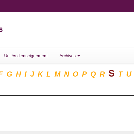
6
Unités d'enseignement
Archives
S
F
G
H
I
J
K
L
M
N
O
P
Q
R
T
U