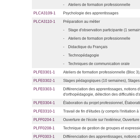
-
Ateliers de formation professionnelle
PLCA3109-1
Psychologie des apprentissages
PLCA3110-1
Préparation au métier
-
Stage d'observation participante (1 semai
-
Ateliers de formation professionnelle
-
Didactique du Français
-
Technopédagogie
-
Techniques de communication orale
PLFE0301-1
Ateliers de formation professionnelle (Bloc 3)
PLFE0302-1
Stages pédagogiques (10 semaines), Stages
PLFE0303-1
Différenciation des apprentissages, notions d
d'orthopédagogie, détection des difficultés d
PLFE0304-1
Élaboration du projet professionnel, Élaborat
PLFE0310-1
Travail de fin d'études (y compris l'initiation 
PLFF0204-1
Ouverture de l'école sur l'extérieur, Ouverture 
PLFF0208-1
Technique de gestion de groupes et expressi
PLFF0303-1
Différenciation des apprentissages, notions d