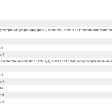
1) y compris Stages pédagogiques (2 semaines), Ateliers de formation professionne
ant
ant
à la recherche en éducation : 12h - Q1), Travail de fin d'études (y compris l'initiatio
ant
ant
che
ant
ant