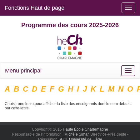
Fonctions Haut de page
Toggle
naviga
Programme des cours 2025-2026
Menu principal
Toggle
naviga
A
B
C
D
E
F
G
H
I
J
K
L
M
N
O
Choisir une lettre pour afficher la liste des enseignants dont le nom débute
par cette lettre
Copyright © 2015
Haute École Charlemagne
Responsable de l'information :
Michèle Simar
, Directrice-Présidente -
Réalisation
SEGI, Université de Liège