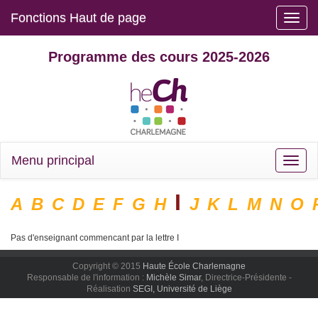
Fonctions Haut de page
Toggle
naviga
Programme des cours 2025-2026
Menu principal
Toggle
naviga
I
A
B
C
D
E
F
G
H
J
K
L
M
N
O
Pas d'enseignant commencant par la lettre I
Copyright © 2015
Haute École Charlemagne
Responsable de l'information :
Michèle Simar
, Directrice-Présidente -
Réalisation
SEGI, Université de Liège