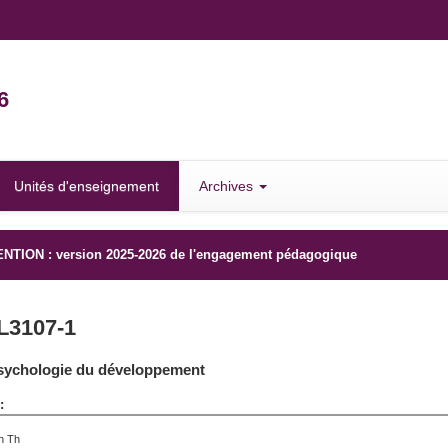
6
Unités d'enseignement
Archives
NTION : version 2025-2026 de l'engagement pédagogique
L3107-1
sychologie du développement
:
h Th