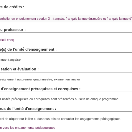
 de crédits :
achelier en enseignement section 3 : français, français langue étrangère et français langue d
 professeur :
riel
Lecoq
(s) de l'unité d'enseignement :
ngue française
sation et évaluation :
seignement au premier quadrimestre, examen en janvier
 d'enseignement prérequises et corequises :
s unités prérequises ou corequises sont présentées au sein de chaque programme
us de l'unité d'enseignement :
rci de cliquer sur le lien ci-dessous afin de consulter les engagements pédagogiques :
en vers les engagements pédagogiques