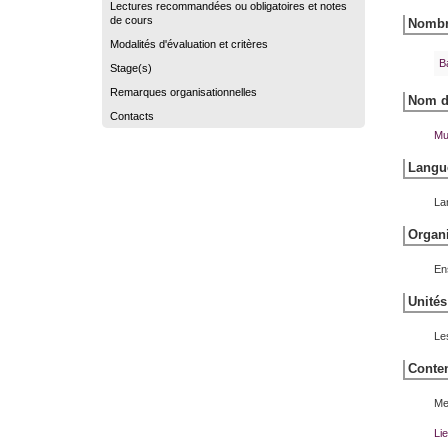
Lectures recommandées ou obligatoires et notes
de cours
Nombre
Modalités d'évaluation et critères
B
Stage(s)
Remarques organisationnelles
Nom du
Contacts
Mu
Langue
La
Organi
En
Unités
Le
Conten
Me
Li