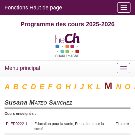
Fonctions Haut de page
Toggle
naviga
Programme des cours 2025-2026
Menu principal
Toggle
naviga
M
A
B
C
D
E
F
G
H
I
J
K
L
N
O
Susana
Mateo Sanchez
Cours enseignés :
PLED0222-1
Education pour la santé, Education pour la
Titulaire
santé