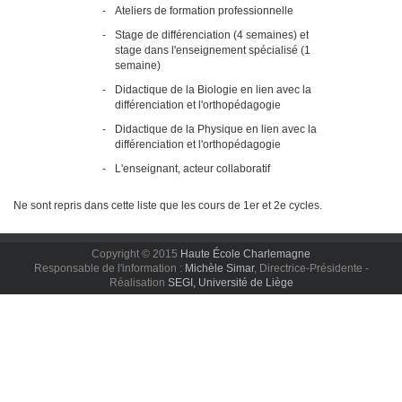
-
Ateliers de formation professionnelle
-
Stage de différenciation (4 semaines) et
stage dans l'enseignement spécialisé (1
semaine)
-
Didactique de la Biologie en lien avec la
différenciation et l'orthopédagogie
-
Didactique de la Physique en lien avec la
différenciation et l'orthopédagogie
-
L'enseignant, acteur collaboratif
Ne sont repris dans cette liste que les cours de 1er et 2e cycles.
Copyright © 2015
Haute École Charlemagne
Responsable de l'information :
Michèle Simar
, Directrice-Présidente -
Réalisation
SEGI, Université de Liège