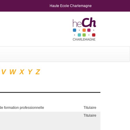
Haute Ecole Charlemagne
V
W
X
Y
Z
de formation professionnelle
Titulaire
Titulaire