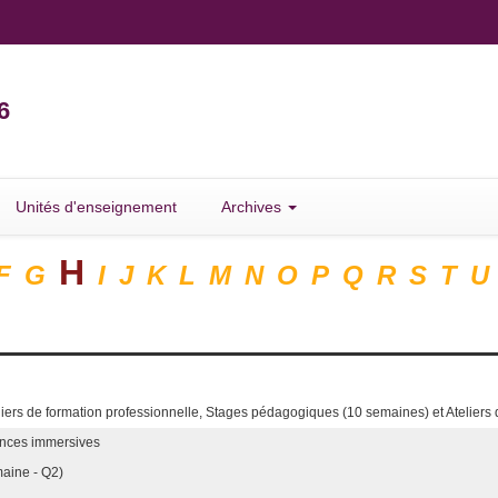
6
Unités d'enseignement
Archives
H
F
G
I
J
K
L
M
N
O
P
Q
R
S
T
U
ers de formation professionnelle, Stages pédagogiques (10 semaines) et Ateliers 
iences immersives
maine - Q2)