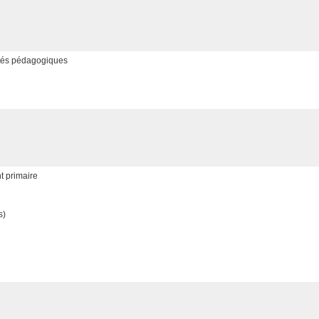
vités pédagogiques
t primaire
s)