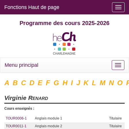
Fonctions Haut de page
Toggle
naviga
Programme des cours 2025-2026
Menu principal
Toggle
naviga
A
B
C
D
E
F
G
H
I
J
K
L
M
N
O
Virginie
Renard
Cours enseignés :
TOUR0006-1
Anglais module 1
Titulaire
TOUR0011-1
Anglais module 2
Titulaire