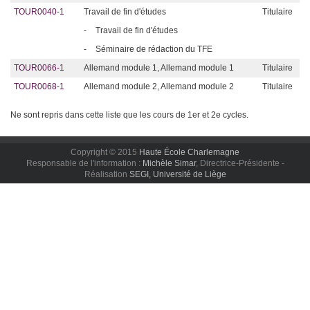
TOUR0040-1
Travail de fin d'études
Titulaire
-
Travail de fin d'études
-
Séminaire de rédaction du TFE
TOUR0066-1
Allemand module 1, Allemand module 1
Titulaire
TOUR0068-1
Allemand module 2, Allemand module 2
Titulaire
Ne sont repris dans cette liste que les cours de 1er et 2e cycles.
Copyright © 2015
Haute École Charlemagne
Responsable de l'information :
Michèle Simar
, Directrice-Présidente -
Réalisation
SEGI, Université de Liège