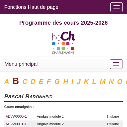
Fonctions Haut de page
Toggle
naviga
Programme des cours 2025-2026
Menu principal
Toggle
naviga
B
A
C
D
E
F
G
H
I
J
K
L
M
N
O
Pascal
Baronheid
Cours enseignés :
ADVW0005-1
Anglais module 1
Titulaire
ADVW0011-1
Anglais module 2
Titulaire