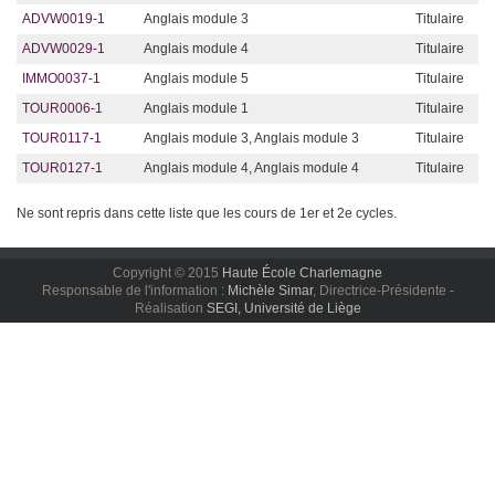
ADVW0019-1
Anglais module 3
Titulaire
ADVW0029-1
Anglais module 4
Titulaire
IMMO0037-1
Anglais module 5
Titulaire
TOUR0006-1
Anglais module 1
Titulaire
TOUR0117-1
Anglais module 3, Anglais module 3
Titulaire
TOUR0127-1
Anglais module 4, Anglais module 4
Titulaire
Ne sont repris dans cette liste que les cours de 1er et 2e cycles.
Copyright © 2015
Haute École Charlemagne
Responsable de l'information :
Michèle Simar
, Directrice-Présidente -
Réalisation
SEGI, Université de Liège