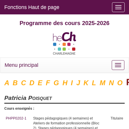
Fonctions Haut de page
Toggle
naviga
Programme des cours 2025-2026
Menu principal
Toggle
naviga
A
B
C
D
E
F
G
H
I
J
K
L
M
N
O
Patricia
Poisquet
Cours enseignés :
PHPP0202-1
Stages pédagogiques (4 semaines) et
Titulaire
Ateliers de formation professionnelle (Bloc
2), Stages pédagogiques (4 semaines) et