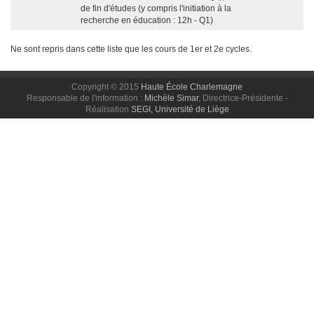
de fin d'études (y compris l'initiation à la
recherche en éducation : 12h - Q1)
Ne sont repris dans cette liste que les cours de 1er et 2e cycles.
Copyright © 2015
Haute École Charlemagne
Responsable de l'information :
Michèle Simar
, Directrice-Présidente -
Réalisation
SEGI, Université de Liège