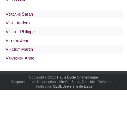
Verjans
Sarah
Vidal
Andora
Vieslet
Philippe
Villers
Jean
Vincent
Martin
Vrancken
Anne
Copyright © 2015
Haute École Charlemagne
Responsable de l'information :
Michèle Simar
, Directrice-Présidente -
Réalisation
SEGI, Université de Liège