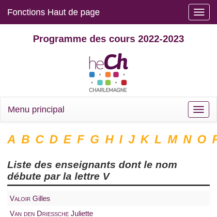
Fonctions Haut de page
Toggle
naviga
Programme des cours 2022-2023
Menu principal
Toggle
naviga
A
B
C
D
E
F
G
H
I
J
K
L
M
N
O
Liste des enseignants dont le nom
débute par la lettre
V
Valoir
Gilles
Van den Driessche
Juliette