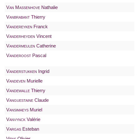
Van Massenhove
Nathalie
Vanbrabant
Thierry
Vandereyken
Franck
Vanderheyden
Vincent
Vandermeulen
Catherine
Vanderoost
Pascal
Vanderstukken
Ingrid
Vandeven
Murielle
Vandewalle
Thierry
Vanguestaine
Claude
Vansimaeys
Muriel
Vanvynck
Valérie
Vargas
Esteban
Vens
Olivier