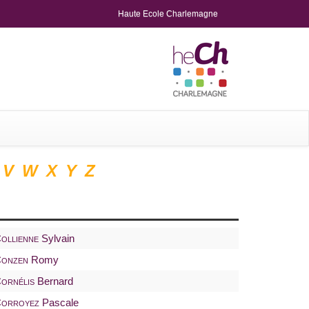
Haute Ecole Charlemagne
V
W
X
Y
Z
ollienne
Sylvain
onzen
Romy
ornélis
Bernard
orroyez
Pascale