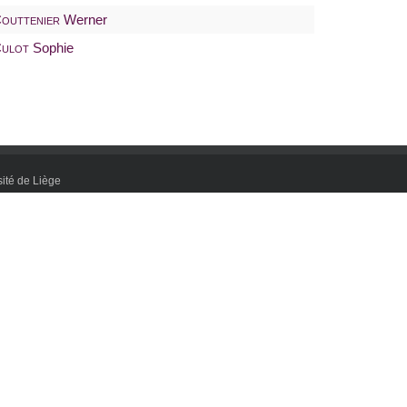
outtenier
Werner
ulot
Sophie
ité de Liège