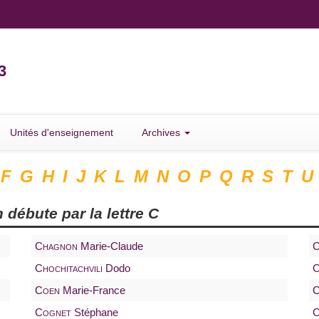
3
Unités d'enseignement
Archives
F
G
H
I
J
K
L
M
N
O
P
Q
R
S
T
U
 débute par la lettre
C
Chagnon
Marie-Claude
C
Chochitachvili
Dodo
C
Coen
Marie-France
C
Cognet
Stéphane
C