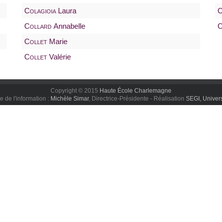
Colagioia
Laura
C
Collard
Annabelle
C
Collet
Marie
Collet
Valérie
Copyright © 2015
Haute École Charlemagne
 de l'information :
Michèle Simar
, Directrice-Présidente - Réalisation
SEGI, Univers