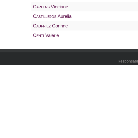
Carlens
Vinciane
Castillejos
Aurelia
Caufriez
Corinne
Centi
Valérie
Responsable