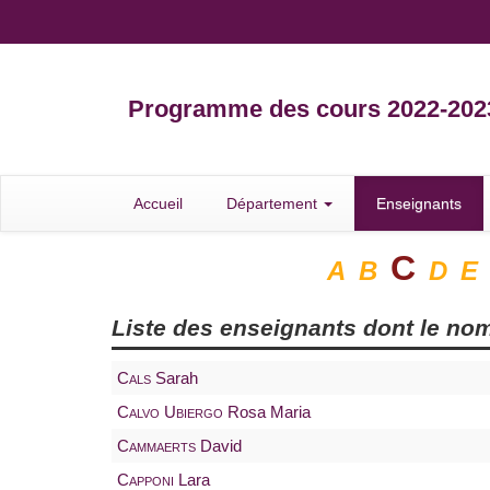
Programme des cours 2022-202
Accueil
Département
Enseignants
C
A
B
D
E
Liste des enseignants dont le nom
Cals
Sarah
Calvo Ubiergo
Rosa Maria
Cammaerts
David
Capponi
Lara