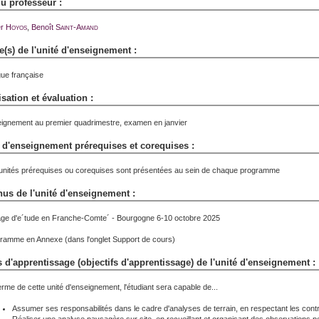
 professeur :
er
Hoyos
,
Benoît
Saint-Amand
(s) de l'unité d'enseignement :
ue française
sation et évaluation :
ignement au premier quadrimestre, examen en janvier
 d'enseignement prérequises et corequises :
unités prérequises ou corequises sont présentées au sein de chaque programme
us de l'unité d'enseignement :
ge d'e´tude en Franche-Comte´ - Bourgogne 6-10 octobre 2025
ramme en Annexe (dans l'onglet Support de cours)
 d'apprentissage (objectifs d'apprentissage) de l'unité d'enseignement :
erme de cette unité d'enseignement, l'étudiant sera capable de...
Assumer ses responsabilités dans le cadre d'analyses de terrain, en respectant les contra