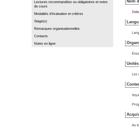
Nom du
Lectures recommandées ou obligatoires et notes
de cours
Didi
Modalités d'évaluation et critères
Stage(s)
Langue
Remarques organisationnelles
Lang
Contacts
Organi
Notes en ligne
Ense
Unités
Les 
Conten
Voya
Prog
Acquis
Au t