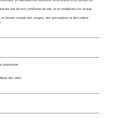
tinentes, en identifiant les éléments structurants et en posant un
oduisant une lecture cohérente du site, et en mobilisant ces acquis
ue, en tenant compte des usages, des perceptions et des enjeux
.
 en autonomie.
tique des sites.