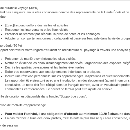
tude durant le voyage (30 %)
ant ces cinq jours, vous êtes considérés comme des représentants de la Haute École et de la 
ndue :
[Ecirc]tre ponctuel lors des visites et activités.
Respecter les intervenants et les lieux visités.
Participer activement par l'écoute, la prise de notes et les échanges.
Adopter un comportement correct, collaboratif et basé sur l'entraide dans la vie de groupe
ort écrit (70 %)
apport doit refléter votre regard d'étudiant en architecture du paysage à travers une analyse pe
Présenter de manière synthétique les sites visités.
Mettre en évidence les choix d'aménagement observés : organisation des espaces, végétatio
Décrire les qualités paysagères et les limites éventuelles.
Relier vos observations aux enseignements théoriques et pratiques.
Inclure une réflexion personnelle sur les apprentissages, inspirations et questionnements
Le rapport doit être structuré avec une introduction, un développement (au minimum un sit
conclusion. Le texte doit être rédigé dans un français correct, avec un vocabulaire profes
commentées et référencées. Le carnet de terrain peut être ajouté en annexe.
ille de cotation est disponible dans l'onglet "Support de cours".
ation de l'activité d'apprentissage
Pour valider l'activité, il est obligatoire d'obtenir au minimum 10/20 à chacune des
En cas d'échec à l'une des deux parties, c'est la note la plus basse qui sera conservée
nde session