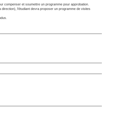
ites pour compenser et soumettre un programme pour approbation.
a direction), l'étudiant devra proposer un programme de visites
ndus.