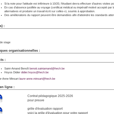
Si la note pour l'attitude est inférieure à 10/20, l'étudiant devra effectuer d'autres vis
En cas d'absence justifiée au voyage (certificat médical ou impératif motivé accepté par l
alternatives et produire un travail écrit sur celles-ci, soumis à approbation.
Des améliorations du rapport peuvent être demandées afin d'atteindre les standards atte
s) :
de stage
ues organisationnelles :
ts :
Saint-Amand Benoît
benoit.saintamand@hech.be
Hoyos Didier
didier.hoyos@hech.be
e-Anne Minsart
laure-anne.minsart@hech.be
en ligne :
Contrat pédagogique 2025-2026
pour preuve
grille d'évaluation rapport
voici la grille d'évaluation pour votre rapport