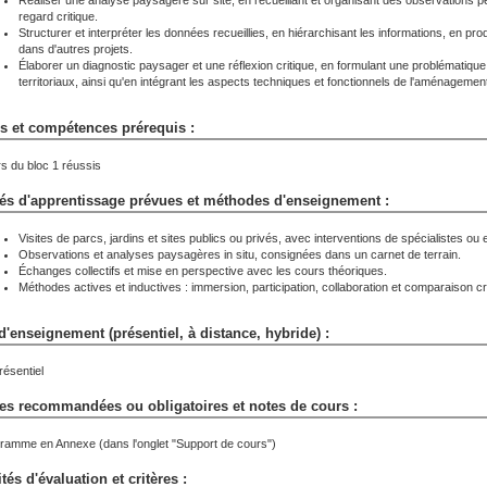
Réaliser une analyse paysagère sur site, en recueillant et organisant des observations per
regard critique.
Structurer et interpréter les données recueillies, en hiérarchisant les informations, en pr
dans d'autres projets.
Élaborer un diagnostic paysager et une réflexion critique, en formulant une problématiq
territoriaux, ainsi qu'en intégrant les aspects techniques et fonctionnels de l'aménagement
s et compétences prérequis :
s du bloc 1 réussis
tés d'apprentissage prévues et méthodes d'enseignement :
Visites de parcs, jardins et sites publics ou privés, avec interventions de spécialistes ou
Observations et analyses paysagères in situ, consignées dans un carnet de terrain.
Échanges collectifs et mise en perspective avec les cours théoriques.
Méthodes actives et inductives : immersion, participation, collaboration et comparaison cri
'enseignement (présentiel, à distance, hybride) :
résentiel
es recommandées ou obligatoires et notes de cours :
ramme en Annexe (dans l'onglet "Support de cours")
tés d'évaluation et critères :