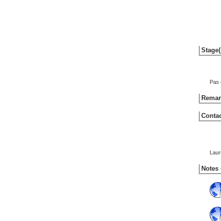
Stage(
Pas 
Remarq
Contac
Laur
Notes 