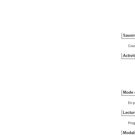
Savoir
Cour
Activi
Mode d
En p
Lectur
Prog
Modali