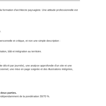
formation d'architecte paysagiste. Une attitude professionnelle est
.
rsonnelle et critique, et non une simple description :
n, bâti et intégration au territoire.
.
e décrit par journée), une analyse approfondie d'un site et une
sionnel, une mise en page soignée et des illustrations intégrées,
 deux parties.
, indépendamment de la pondération 30/70 %.