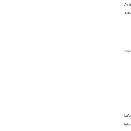
Au t
Auto
Sket
La/L
Info