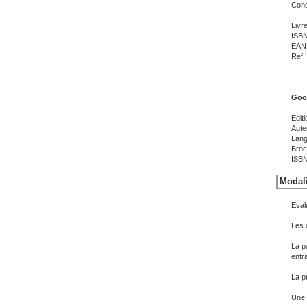
Conc
Livr
ISBN
EAN 
Ref.
--
Goog
Edit
Aute
Lang
Broc
ISBN
Modali
Eval
Les c
La p
entr
La p
Une 