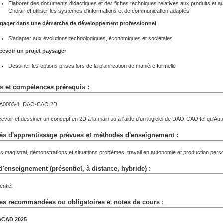
Élaborer des documents didactiques et des fiches techniques relatives aux produits et au
Choisir et utiliser les systèmes d'informations et de communication adaptés
gager dans une démarche de développement professionnel
S'adapter aux évolutions technologiques, économiques et sociétales
evoir un projet paysager
Dessiner les options prises lors de la planification de manière formelle
s et compétences prérequis :
A0003-1 DAO-CAO 2D
evoir et dessiner un concept en 2D à la main ou à l'aide d'un logiciel de DAO-CAO tel qu'A
tés d'apprentissage prévues et méthodes d'enseignement :
s magistral, démonstrations et situations problèmes, travail en autonomie et production personn
'enseignement (présentiel, à distance, hybride) :
entiel
es recommandées ou obligatoires et notes de cours :
oCAD 2025