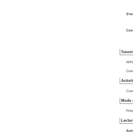
S'en
Conc
Savoir
APH
Conc
Activi
Cour
Mode d
Prés
Lectur
Aut