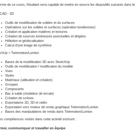
erme de ce cours, l'étudiant sera capable de mettre en oeuvre les dispositifs suivants dans les 
CAD - 3D
Outils de modélisation de solides et du surfaces
Opérations sur les solides et surfaces (opération booléennes)
Création et application matières et textures
Création de sources lumineuses ponctuelles et dirigées
Héliodon et géolocalisation
Calcul d'une image de synthèse
chUp + Twinmotion/Lumion
Bases de la modélisation 3D avec SketchUp
Outils de modélisation / modification du modèle
Vues
Styles
Matériaux (utilisation et création)
Groupes
Composants
Bac à sable (modeleur de terrain)
Création de scènes
Exportations 2D, 3D et vidéo
Exportation vers moteur de rendu graphique Twinmotion/Lumion
Bases des manipulations de rendu dans Twinmotion/Lumion
es compétences visées dans cette activité est/sont :
rmer, communiquer et travailler en équipe