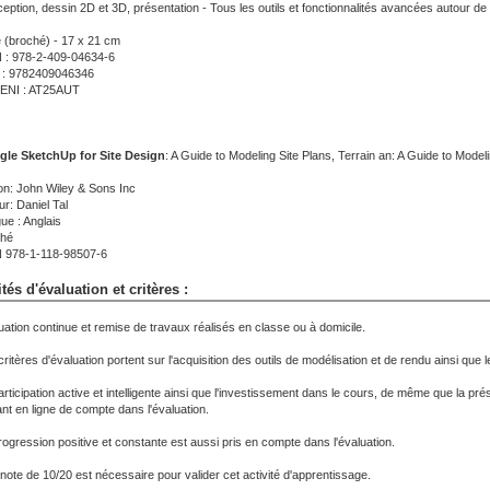
eption, dessin 2D et 3D, présentation - Tous les outils et fonctionnalités avancées autour de
e (broché) - 17 x 21 cm
 : 978-2-409-04634-6
: 9782409046346
 ENI : AT25AUT
le SketchUp for Site Design
: A Guide to Modeling Site Plans, Terrain an: A Guide to Modeli
ion: John Wiley & Sons Inc
ur: Daniel Tal
ue : Anglais
hé
 978-1-118-98507-6
tés d'évaluation et critères :
uation continue et remise de travaux réalisés en classe ou à domicile.
ritères d'évaluation portent sur l'acquisition des outils de modélisation et de rendu ainsi que l
articipation active et intelligente ainsi que l'investissement dans le cours, de même que la p
ant en ligne de compte dans l'évaluation.
rogression positive et constante est aussi pris en compte dans l'évaluation.
note de 10/20 est nécessaire pour valider cet activité d'apprentissage.