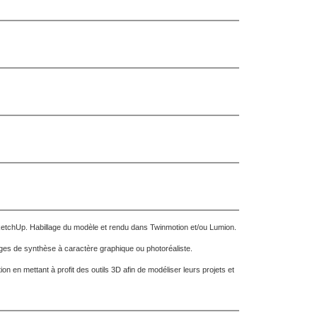
ketchUp. Habillage du modèle et rendu dans Twinmotion et/ou Lumion.
ges de synthèse à caractère graphique ou photoréaliste.
n en mettant à profit des outils 3D afin de modéliser leurs projets et