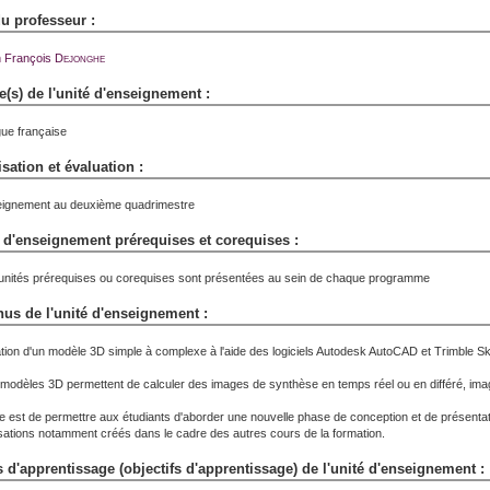
 professeur :
 François
Dejonghe
(s) de l'unité d'enseignement :
ue française
sation et évaluation :
ignement au deuxième quadrimestre
 d'enseignement prérequises et corequises :
unités prérequises ou corequises sont présentées au sein de chaque programme
us de l'unité d'enseignement :
tion d'un modèle 3D simple à complexe à l'aide des logiciels Autodesk AutoCAD et Trimble S
modèles 3D permettent de calculer des images de synthèse en temps réel ou en différé, ima
ée est de permettre aux étudiants d'aborder une nouvelle phase de conception et de présentatio
isations notamment créés dans le cadre des autres cours de la formation.
 d'apprentissage (objectifs d'apprentissage) de l'unité d'enseignement :