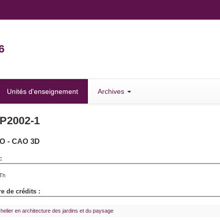
6
Unités d'enseignement
Archives
P2002-1
O - CAO 3D
:
Th
 de crédits :
helier en architecture des jardins et du paysage