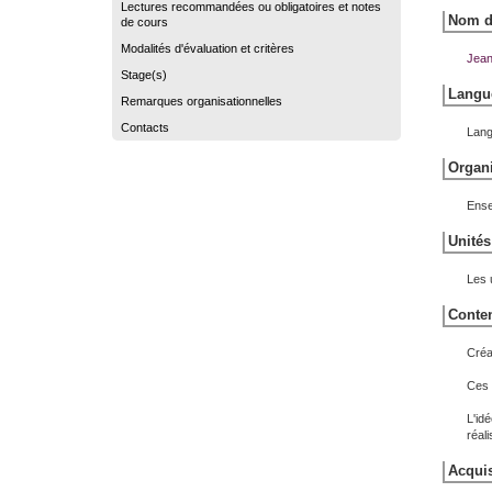
Lectures recommandées ou obligatoires et notes
Nom du
de cours
Modalités d'évaluation et critères
Jean
Stage(s)
Langue
Remarques organisationnelles
Contacts
Lang
Organi
Ense
Unités
Les 
Conten
Créa
Ces 
L'id
réal
Acquis