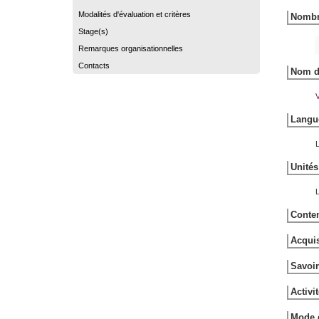
Modalités d'évaluation et critères
Nombre
Stage(s)
Remarques organisationnelles
Contacts
Nom du
V
Langue
L
Unités
L
Conten
Acquis
Savoir
Activi
Mode d