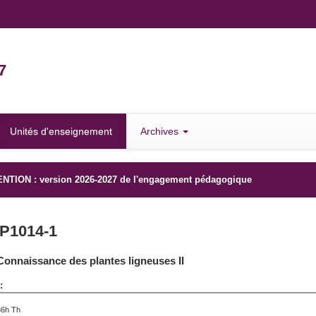
7
Unités d'enseignement
Archives
NTION : version 2026-2027 de l'engagement pédagogique
P1014-1
Connaissance des plantes ligneuses II
:
36h Th