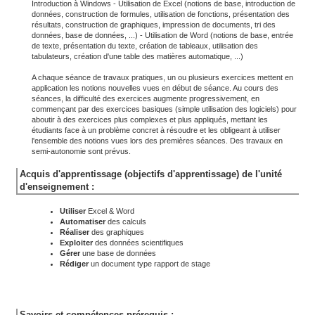
Introduction à Windows - Utilisation de Excel (notions de base, introduction de
données, construction de formules, utilisation de fonctions, présentation des
résultats, construction de graphiques, impression de documents, tri des
données, base de données, ...) - Utilisation de Word (notions de base, entrée
de texte, présentation du texte, création de tableaux, utilisation des
tabulateurs, création d'une table des matières automatique, ...)
A chaque séance de travaux pratiques, un ou plusieurs exercices mettent en
application les notions nouvelles vues en début de séance. Au cours des
séances, la difficulté des exercices augmente progressivement, en
commençant par des exercices basiques (simple utilisation des logiciels) pour
aboutir à des exercices plus complexes et plus appliqués, mettant les
étudiants face à un problème concret à résoudre et les obligeant à utiliser
l'ensemble des notions vues lors des premières séances. Des travaux en
semi-autonomie sont prévus.
Acquis d'apprentissage (objectifs d'apprentissage) de l'unité
d'enseignement :
Utiliser
Excel & Word
Automatiser
des calculs
Réaliser
des graphiques
Exploiter
des données scientifiques
Gérer
une base de données
Rédiger
un document type rapport de stage
Savoirs et compétences prérequis :