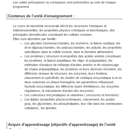
Les unités prérequises ou corequises sont présentées au sein de chaque
programme
Contenus de l'unité d'enseignement :
Le cours de biochimie structurale décrit les structures chimiques et
tridimensionnelles, les propriétés physico-chimiques et biochimiques, des
principales biomolécules constituant les cellules vivantes.
Elles sont abordées par famille :
Les glucides (monosaccharides, les isomères, la liaison osidique, les
di-et oligosaccharides, les polysaccharides, les polyols, les propriétés
spécifiques dans la cellule vivante, dans le domaine alimentaire)
Les protéines ( structure et propriétés des acides aminés constituant
les protéines, la liaison peptidique, les oligo- et polypeptides, les
méthodes d'analyse de mélange d'acides aminés et de séquencage
de chaine polypeptidique, les protéines et leurs diverses fonctions, les
différents niveaux de structure, les enzymes, leurs fontions,
classement et spécificité, les études de cinétique enzymatique à un et
deux substrats en phase homogène, les paramètres influançant
l'activité enzymatique, les différents types d'inhibiteurs, les enzymes
régulateurs, le mécanisme d'action des enzymes)
Les cofacteurs enzymatiques et vitamines ( structures et fonctions)
Les lipides (propriétés physicochimiques, classement, les acides
gras, les glycérides, les phospholipides, leur rôle dans les membranes
cellulaires, les lipoïdes.
Acquis d'apprentissage (objectifs d'apprentissage) de l'unité