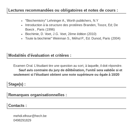
Lectures recommandées ou obligatoires et notes de cours :
"Biochemistry" Lehninger A., Worth publishers, N.Y
Introduction à la structure des protéines Branden, Tooze, Ed; De
Boeck , Paris (1996)
Biochimie, D. Voet, J.G. Voet, 2ème édition (2010)
Toute la biochimie" Weinman S., Méhul P., Ed. Dunod, Paris (2004)
Modalités d'évaluation et critères :
Examen Oral. L'étudiant tire une question au sort, à laquelle, il doit répondre.
Sauf avis contraire du jury de délibération, l'unité sera validée si et
seulement si l'étudiant obtient une note supérieure ou égale à 10/20
Stage(s) :
Remarques organisationnelles :
Contacts :
mehdi.elhour@hech.be
0498291829