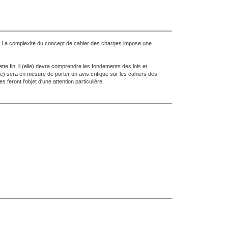
s. La complexité du concept de cahier des charges impose une
e fin, il (elle) devra comprendre les fondements des lois et
lle) sera en mesure de porter un avis critique sur les cahiers des
feront l'objet d'une attention particulière.