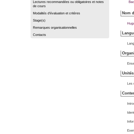
Lectures recommandées ou obligatoires et notes
Bac
de cours
Nom du
Modalités d'évaluation et critères
Stage(s)
Hug
Remarques organisationnelles
Langue
Contacts
Lang
Organi
Ense
Unités
Les 
Conten
Intr
Iden
Info
Exer