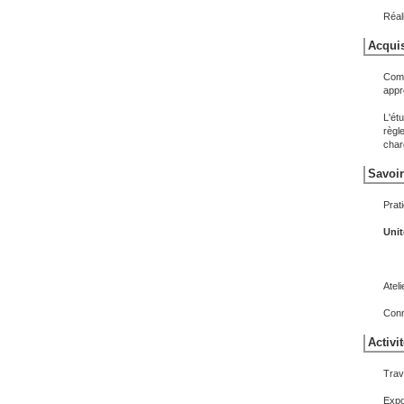
Réal
Acquis
Comp
appr
L'ét
règl
char
Savoir
Prat
Unit
Ateli
Conn
Activi
Trav
Expo