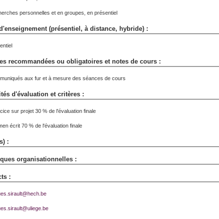
erches personnelles et en groupes, en présentiel
'enseignement (présentiel, à distance, hybride) :
entiel
es recommandées ou obligatoires et notes de cours :
uniqués aux fur et à mesure des séances de cours
tés d'évaluation et critères :
ice sur projet 30 % de l'évaluation finale
en écrit 70 % de l'évaluation finale
s) :
ues organisationnelles :
ts :
es.sirault@hech.be
es.sirault@uliege.be