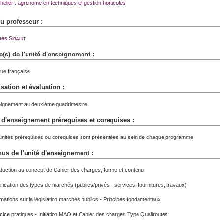
helier : agronome en techniques et gestion horticoles
 professeur :
ues
Sirault
(s) de l'unité d'enseignement :
ue française
sation et évaluation :
ignement au deuxième quadrimestre
 d'enseignement prérequises et corequises :
unités prérequises ou corequises sont présentées au sein de chaque programme
us de l'unité d'enseignement :
oduction au concept de Cahier des charges, forme et contenu
tification des types de marchés (publics/privés - services, fournitures, travaux)
rmations sur la législation marchés publics - Principes fondamentaux
cice pratiques - Initiation MAO et Cahier des charges Type Qualiroutes