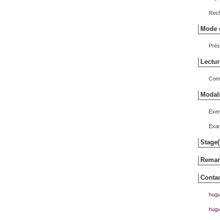
Rech
Mode d
Prés
Lectur
Comm
Modali
Exerc
Exam
Stage(
Remarq
Contac
hugu
hugu