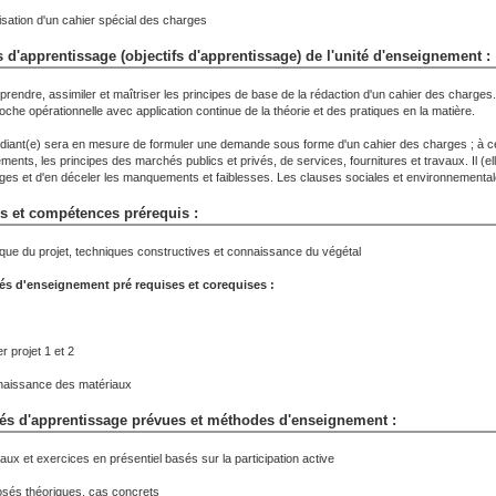
isation d'un cahier spécial des charges
 d'apprentissage (objectifs d'apprentissage) de l'unité d'enseignement :
rendre, assimiler et maîtriser les principes de base de la rédaction d'un cahier des charge
oche opérationnelle avec application continue de la théorie et des pratiques en la matière.
udiant(e) sera en mesure de formuler une demande sous forme d'un cahier des charges ; à cett
ements, les principes des marchés publics et privés, de services, fournitures et travaux. Il (e
ges et d'en déceler les manquements et faiblesses. Les clauses sociales et environnementales 
s et compétences prérequis :
ique du projet, techniques constructives et connaissance du végétal
és d'enseignement pré requises et corequises :
er projet 1 et 2
aissance des matériaux
tés d'apprentissage prévues et méthodes d'enseignement :
aux et exercices en présentiel basés sur la participation active
sés théoriques, cas concrets